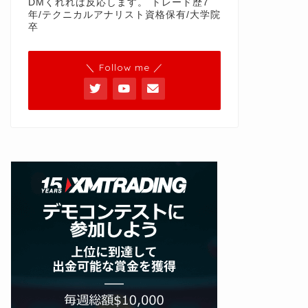
DMくれれば反応します。 トレード歴7
年/テクニカルアナリスト資格保有/大学院
卒
＼ Follow me ／