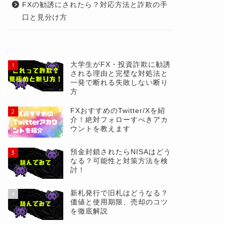
FXの勧誘にされたら？対応方法と詐欺の手
口と見分け方
大学生がFX・投資詐欺に勧誘
1
される理由と完璧な対処法と
一発で断れる失敗しない断り
方
FXおすすめのTwitter/Xを紹
2
介！絶対フォローすべきアカ
ウントを教えます
預金封鎖されたらNISAはどう
3
なる？可能性と対策方法を検
討！
新札発行で旧札はどうなる？
4
価値と使用期限、売却のコツ
を徹底解説