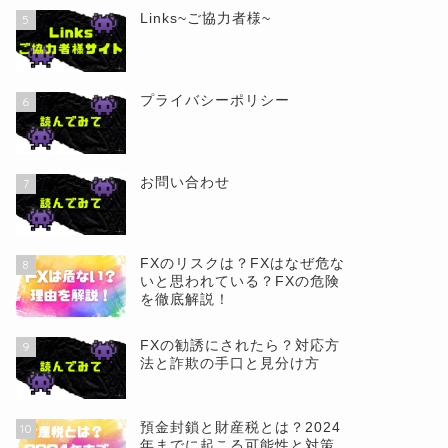
Links~ご協力者様~
5
プライバシーポリシー
6
お問い合わせ
7
FXのリスクは？FXはなぜ危な
8
いと思われている？FXの危険
を徹底解説！
FXの勧誘にされたら？対応方
9
法と詐欺の手口と見分け方
預金封鎖と財産税とは？2024
10
年までに起こる可能性と対策