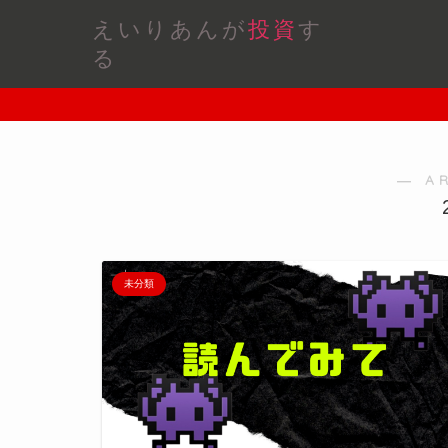
えいりあんが
投資
す
る
― A
未分類