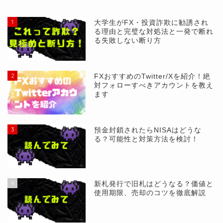
1
大学生がFX・投資詐欺に勧誘され
る理由と完璧な対処法と一発で断れ
る失敗しない断り方
2
FXおすすめのTwitter/Xを紹介！絶
対フォローすべきアカウントを教え
ます
3
預金封鎖されたらNISAはどうな
る？可能性と対策方法を検討！
4
新札発行で旧札はどうなる？価値と
使用期限、売却のコツを徹底解説