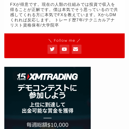
FXが得意です。現在の人類の仕組みでは投資で収入を
得ることが正解です。僕は本気でそう思っているので共
感してくれる方に本気でFXを教えています。XからDM
くれれば反応します。 トレード歴7年/テクニカルアナ
リスト資格保有/大学院卒
＼ Follow me ／