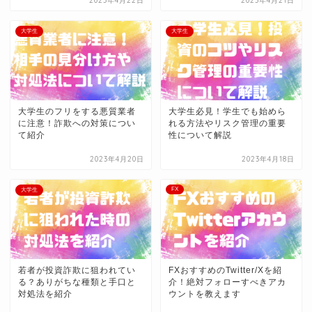
2023年4月22日
2023年4月21日
大学生
大学生
大学生のフリをする悪質業者
大学生必見！学生でも始めら
に注意！詐欺への対策につい
れる方法やリスク管理の重要
て紹介
性について解説
2023年4月20日
2023年4月18日
FX
大学生
若者が投資詐欺に狙われてい
FXおすすめのTwitter/Xを紹
る？ありがちな種類と手口と
介！絶対フォローすべきアカ
対処法を紹介
ウントを教えます