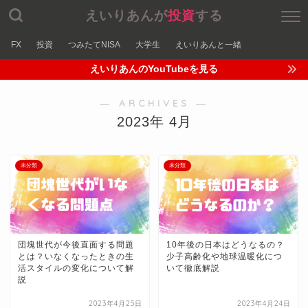
えいりあんが
投資
する
FX
投資
つみたてNISA
大学生
えいりあんと一緒
えいりあんのYouTubeを見る
― ARCHIVES ―
2023年 4月
未分類
未分類
団塊世代が今後直面する問題
10年後の日本はどうなるの？
とは？いなくなったときの生
少子高齢化や地球温暖化につ
活スタイルの変化について解
いて徹底解説
説
2023年4月25日
2023年4月24日