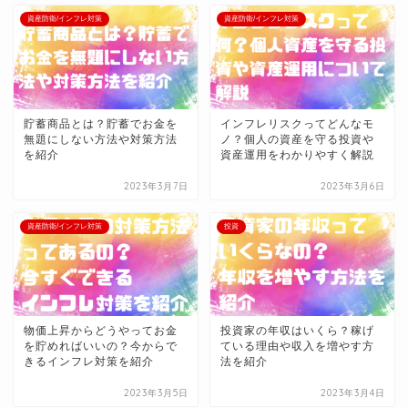
資産防衛/インフレ対策
資産防衛/インフレ対策
貯蓄商品とは？貯蓄でお金を
インフレリスクってどんなモ
無題にしない方法や対策方法
ノ？個人の資産を守る投資や
を紹介
資産運用をわかりやすく解説
2023年3月7日
2023年3月6日
資産防衛/インフレ対策
投資
物価上昇からどうやってお金
投資家の年収はいくら？稼げ
を貯めればいいの？今からで
ている理由や収入を増やす方
きるインフレ対策を紹介
法を紹介
2023年3月5日
2023年3月4日