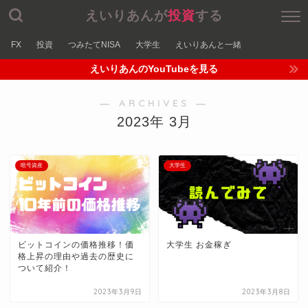
えいりあんが
投資
する
FX
投資
つみたてNISA
大学生
えいりあんと一緒
えいりあんのYouTubeを見る
― ARCHIVES ―
2023年 3月
暗号資産
大学生
ビットコインの価格推移！価
大学生 お金稼ぎ
格上昇の理由や過去の歴史に
ついて紹介！
2023年3月9日
2023年3月8日