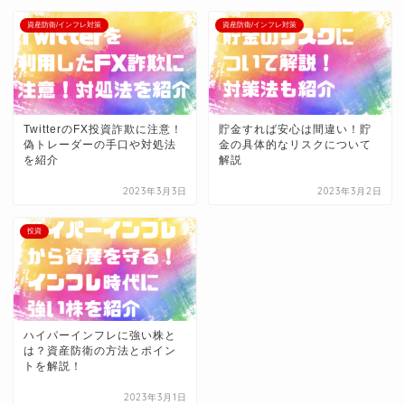
資産防衛/インフレ対策
資産防衛/インフレ対策
TwitterのFX投資詐欺に注意！
貯金すれば安心は間違い！貯
偽トレーダーの手口や対処法
金の具体的なリスクについて
を紹介
解説
2023年3月3日
2023年3月2日
投資
ハイパーインフレに強い株と
は？資産防衛の方法とポイン
トを解説！
2023年3月1日