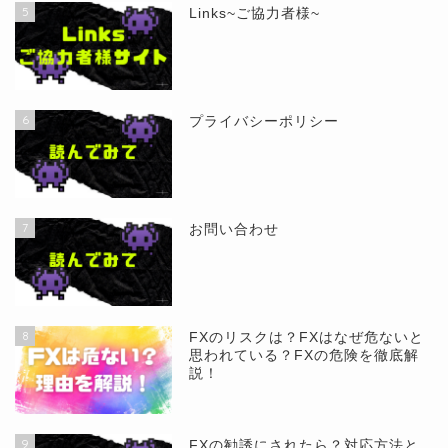
5
Links~ご協力者様~
6
プライバシーポリシー
7
お問い合わせ
8
FXのリスクは？FXはなぜ危ないと
思われている？FXの危険を徹底解
説！
9
FXの勧誘にされたら？対応方法と