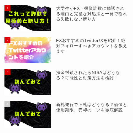
1
大学生がFX・投資詐欺に勧誘され
る理由と完璧な対処法と一発で断れ
る失敗しない断り方
2
FXおすすめのTwitter/Xを紹介！絶
対フォローすべきアカウントを教え
ます
3
預金封鎖されたらNISAはどうな
る？可能性と対策方法を検討！
4
新札発行で旧札はどうなる？価値と
使用期限、売却のコツを徹底解説