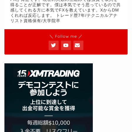
得ることが正解です。僕は本気でそう思っているので共
感してくれる方に本気でFXを教えています。XからDM
くれれば反応します。 トレード歴7年/テクニカルアナ
リスト資格保有/大学院卒
＼ Follow me ／