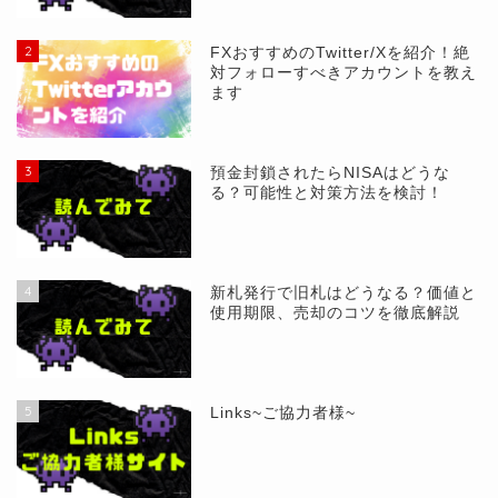
2
FXおすすめのTwitter/Xを紹介！絶
対フォローすべきアカウントを教え
ます
3
預金封鎖されたらNISAはどうな
る？可能性と対策方法を検討！
4
新札発行で旧札はどうなる？価値と
使用期限、売却のコツを徹底解説
5
Links~ご協力者様~