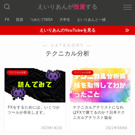
えいりあんが
投資
する
FX
投資
つみたてNISA
大学生
えいりあんと一緒
えいりあんのYouTubeを見る
― CATEGORY ―
テクニカル分析
テクニカル分析
テクニカル分析
FXをするためには、いくつか
テクニカルアナリストになれ
ツールが存在します。
ばFXで勝てるのか？日本テク
ニカルアナリスト協会
2023年1月2日
2022年5月8日