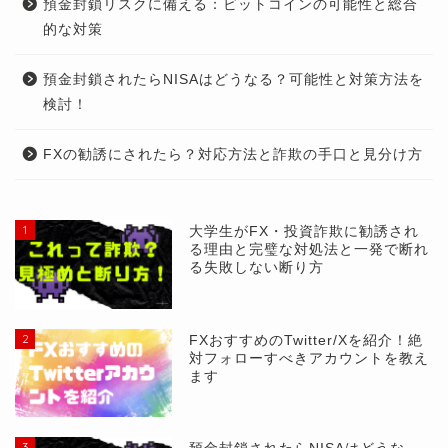
預金封鎖リスクに備える：ビットコインの可能性と総合
的な対策
預金封鎖されたらNISAはどうなる？可能性と対策方法を
検討！
FXの勧誘にされたら？対応方法と詐欺の手口と見分け方
1
大学生がFX・投資詐欺に勧誘され
る理由と完璧な対処法と一発で断れ
る失敗しない断り方
2
FXおすすめのTwitter/Xを紹介！絶
対フォローすべきアカウントを教え
ます
3