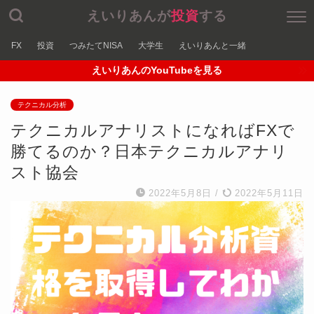
えいりあんが
投資
する
FX
投資
つみたてNISA
大学生
えいりあんと一緒
えいりあんのYouTubeを見る
テクニカル分析
テクニカルアナリストになればFXで
勝てるのか？日本テクニカルアナリ
スト協会
2022年5月8日
/
2022年5月11日