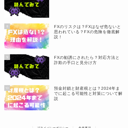
8
FXのリスクは？FXはなぜ危ないと
思われている？FXの危険を徹底解
説！
9
FXの勧誘にされたら？対応方法と
詐欺の手口と見分け方
10
預金封鎖と財産税とは？2024年ま
でに起こる可能性と対策について解
説
プライバシーポリシー
免責事項