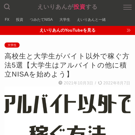
えいりあんが
投資
する
FX
投資
つみたてNISA
大学生
えいりあんと一緒
えいりあんのYouTubeを見る
大学生
高校生と大学生がバイト以外で稼ぐ方
法5選【大学生はアルバイトの他に積
立NISAを始めよう】
2021年10月3日
/
2022年8月7日