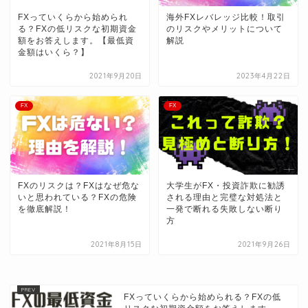
FXっていくらから始められ
海外FXレバレッジ比較！取引
る？FXの低リスクな初期資金
のリスクやメリットについて
額をお答えします。【最低資
解説
金額はいくら？】
2021年9月20日
2023年4月22日
FX
FX
FXのリスクは？FXはなぜ危な
大学生がFX・投資詐欺に勧誘
いと思われている？FXの危険
される理由と完璧な対処法と
を徹底解説！
一発で断れる失敗しない断り
方
2021年8月15日
2021年9月26日
FXっていくらから始められる？FXの低