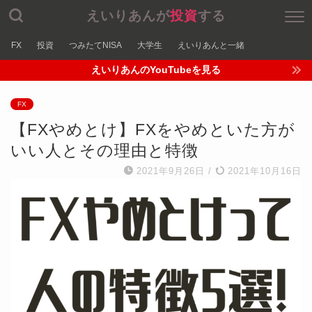
えいりあんが
投資
する
FX
投資
つみたてNISA
大学生
えいりあんと一緒
えいりあんのYouTubeを見る
FX
【FXやめとけ】FXをやめといた方が
いい人とその理由と特徴
2021年9月26日
/
2021年10月16日