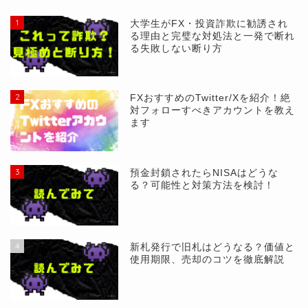
1
大学生がFX・投資詐欺に勧誘され
る理由と完璧な対処法と一発で断れ
る失敗しない断り方
2
FXおすすめのTwitter/Xを紹介！絶
対フォローすべきアカウントを教え
ます
3
預金封鎖されたらNISAはどうな
る？可能性と対策方法を検討！
4
新札発行で旧札はどうなる？価値と
使用期限、売却のコツを徹底解説