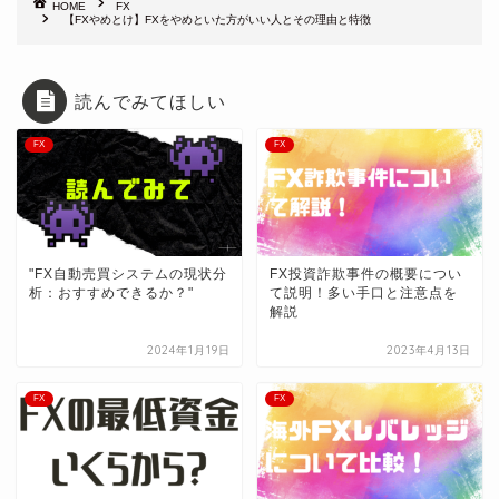
HOME
FX
【FXやめとけ】FXをやめといた方がいい人とその理由と特徴
読んでみてほしい
FX
FX
"FX自動売買システムの現状分
FX投資詐欺事件の概要につい
析：おすすめできるか？"
て説明！多い手口と注意点を
解説
2024年1月19日
2023年4月13日
FX
FX