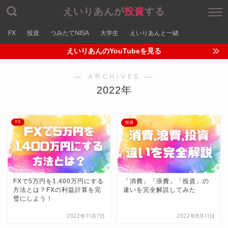
えいりあんが
投資
する
FX
投資
つみたてNISA
大学生
えいりあんと一緒
えいりあんのYouTubeを見る
― ARCHIVES ―
2022年
FX
投資
FXで5万円を1,400万円にする
「消費」「浪費」「投資」の
方法とは？FXの利益計算を完
違いを完全解説してみた
璧にしよう！
2022年11月7日
2022年8月11日