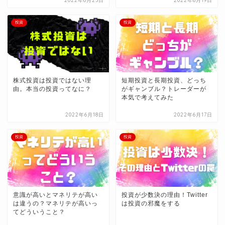
2022年6月23日
2022年6月19日
投資
投資
株式投資は投資ではない理
短期投資と長期投資、どっち
由。本当の投資ってなに？
がギャンブル？トレーダーが
本気で考えてみた
2022年6月18日
2022年6月17日
投資
投資
意識が高いとマネリテが高い
投資が少数決の理由！Twitter
は違うの？マネリテが高いっ
は投資の邪魔をする
てどういうこと？