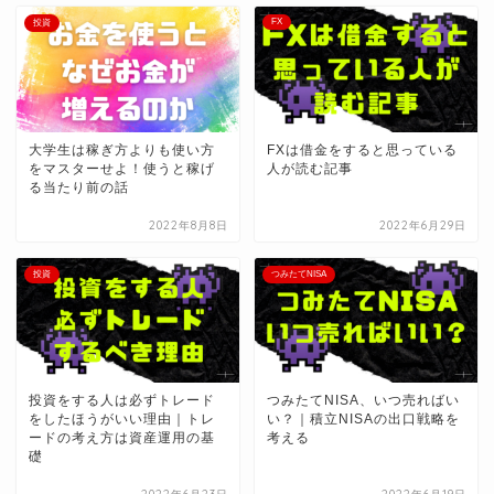
FX
投資
大学生は稼ぎ方よりも使い方
FXは借金をすると思っている
をマスターせよ！使うと稼げ
人が読む記事
る当たり前の話
2022年8月8日
2022年6月29日
投資
つみたてNISA
投資をする人は必ずトレード
つみたてNISA、いつ売ればい
をしたほうがいい理由｜トレ
い？｜積立NISAの出口戦略を
ードの考え方は資産運用の基
考える
礎