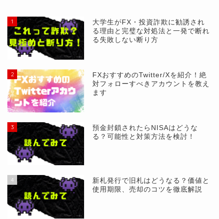
1
大学生がFX・投資詐欺に勧誘され
る理由と完璧な対処法と一発で断れ
る失敗しない断り方
2
FXおすすめのTwitter/Xを紹介！絶
対フォローすべきアカウントを教え
ます
3
預金封鎖されたらNISAはどうな
る？可能性と対策方法を検討！
4
新札発行で旧札はどうなる？価値と
使用期限、売却のコツを徹底解説