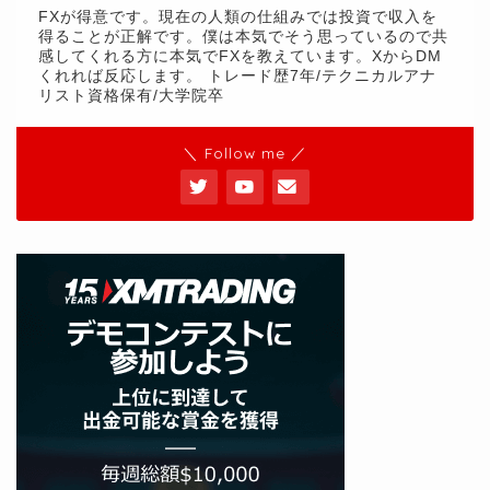
FXが得意です。現在の人類の仕組みでは投資で収入を
得ることが正解です。僕は本気でそう思っているので共
感してくれる方に本気でFXを教えています。XからDM
くれれば反応します。 トレード歴7年/テクニカルアナ
リスト資格保有/大学院卒
＼ Follow me ／